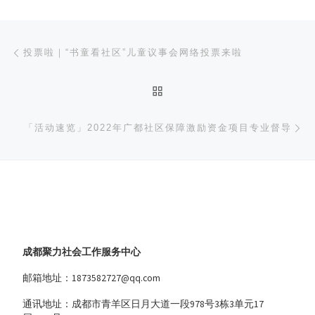
文章导航
上一篇
投票啦｜“书童看社区”儿童议事会网络投票来啦
返回文章列表
下
「活动速览」2022年广都社区保障激励资金项目专业督导
成都聚力社会工作服务中心
邮箱地址：1873582727@qq.com
通讯地址：成都市青羊区日月大道一段978号3栋3单元17