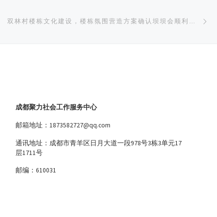
下
双林村楼栋文化建设，楼栋氛围营造方案确认坝坝会顺利开展
成都聚力社会工作服务中心
邮箱地址：1873582727@qq.com
通讯地址：成都市青羊区日月大道一段978号3栋3单元17
层1711号
邮编：610031