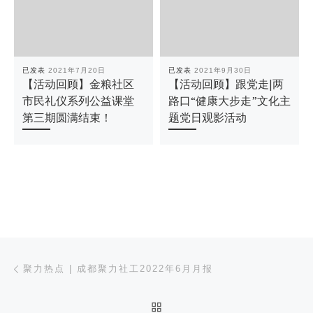
已发表
2021年7月20日
已发表
2021年9月30日
【活动回顾】金粮社区
【活动回顾】跟党走|两
市民礼仪系列公益课堂
路口“健康大步走”文化主
第三期圆满结束！
题党日观影活动
文章导航
上一篇
聚力热点 | 成都聚力社工2022年6月月报
返回文章列表