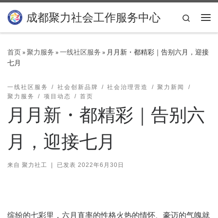
Skip to content
成都聚力社会工作服务中心
Search
主
首页
»
聚力服务
»
一线社区服务
»
月月新・都精彩｜告别六月，迎接
七月
一线社区服务
社会创新品牌
社会治理营造
聚力新闻
聚力服务
项目动态
首页
月月新・都精彩｜告别六
月，迎接七月
来自
聚力社工
|
已发表
2022年6月30日
缤纷的七彩里，六月直率的性格火热的情怀、豪迈的气魄就