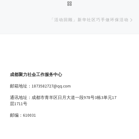
返回文章列表
下
「活动回顾」新华社区巧手做环保活动
成都聚力社会工作服务中心
邮箱地址：1873582727@qq.com
通讯地址：成都市青羊区日月大道一段978号3栋3单元17
层1711号
邮编：610031