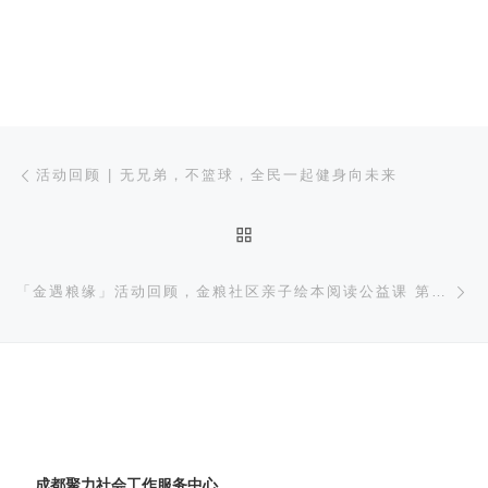
文章导航
上一篇
活动回顾 | 无兄弟，不篮球，全民一起健身向未来
返回文章列表
下
「金遇粮缘」活动回顾，金粮社区亲子绘本阅读公益课 第2期
成都聚力社会工作服务中心