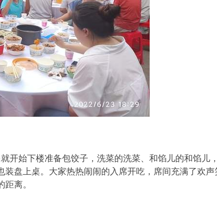
居民就开始下楼准备包饺子，洗菜的洗菜、和馅儿的和馅儿
也装盘上桌。大家热热闹闹的入席开吃，席间充满了欢声
的距离。