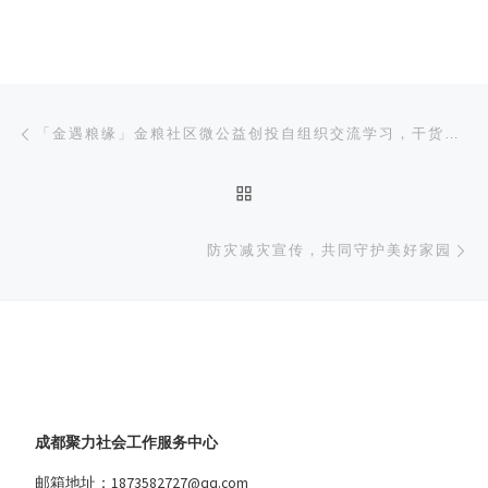
文章导航
上一篇
「金遇粮缘」金粮社区微公益创投自组织交流学习，干货满满
返回文章列表
下
防灾减灾宣传，共同守护美好家园
成都聚力社会工作服务中心
邮箱地址：1873582727@qq.com