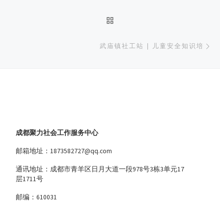
返回文章列表
下
武庙镇社工站 | 儿童安全知识培
成都聚力社会工作服务中心
邮箱地址：1873582727@qq.com
通讯地址：成都市青羊区日月大道一段978号3栋3单元17
层1711号
邮编：610031