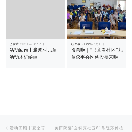
已发表
2021年5月17日
已发表
2022年7月19日
活动回顾丨濂溪村儿童
投票啦｜“书童看社区”儿
活动木桩绘画
童议事会网络投票来啦
文章导航
上一篇
活动回顾 |“夏之语——美丽院落”金科苑社区81号院落种植活动