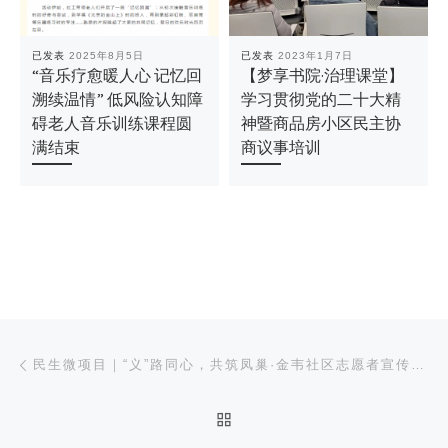
已发表
2025年8月5日
已发表
2023年1月7日
“音乐疗愈暖人心 记忆回
【梦享书院·治理课堂】
溯续温情” 低风险认知障
学习贯彻党的二十大精
碍老人音乐训练课程圆
神暨商品房小区民主协
满结束
商议事培训
文章导航
上一篇
民生微项目｜“义”路同心，共筑凤巢·金韦社区志愿者宣传片拍摄
返回文章列表