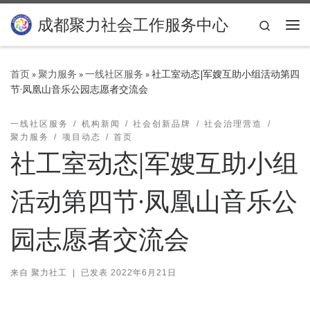
Skip to content
成都聚力社会工作服务中心
Search
主
首页
»
聚力服务
»
一线社区服务
»
社工室动态|军嫂互助小组活动第四
节·凤凰山音乐公园志愿者交流会
一线社区服务
机构新闻
社会创新品牌
社会治理营造
聚力服务
项目动态
首页
社工室动态|军嫂互助小组
活动第四节·凤凰山音乐公
园志愿者交流会
来自
聚力社工
|
已发表
2022年6月21日