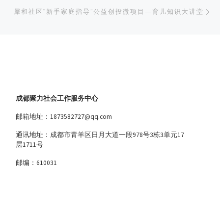
下
犀和社区“新手家庭指导”公益创投微项目—育儿知识大讲堂
成都聚力社会工作服务中心
邮箱地址：1873582727@qq.com
通讯地址：成都市青羊区日月大道一段978号3栋3单元17
层1711号
邮编：610031