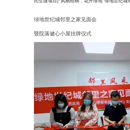
民生微项目|“凤栖梧桐，花开绿地”绿地世纪
绿地世纪城邻里之家见面会
暨院落健心小屋挂牌仪式