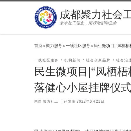
Skip to content
成都聚力社会
秉承社工理念，用行动影响生命
首页
»
聚力服务
»
一线社区服务
»
民生微项目|“凤栖
一线社区服务
机构新闻
社会创新品牌
社会治
民生微项目|“凤栖
落健心小屋挂牌仪
来自
聚力社工
|
已发表
2022年6月21日