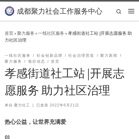
Skip to content
成都聚力社会工作服务中心
Search
主
首页
»
聚力服务
»
一线社区服务
»
孝感街道社工站 |开展志愿服务 助
力社区治理
一线社区服务
社会创新品牌
社会治理营造
聚力新闻
聚力服务
项目动态
首页
孝感街道社工站 |开展志
愿服务 助力社区治理
来自
聚力社工
|
已发表
2022年6月21日
热心公益，让世界充满爱
01