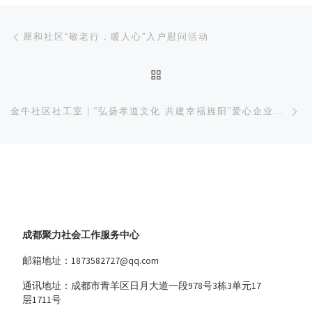
文章导航
上一篇
犀和社区“敬老行，暖人心”入户慰问活动
返回文章列表
下
金牛社区社工室｜“弘扬孝道文化 共建幸福旌阳”爱心企业捐赠活动
成都聚力社会工作服务中心
邮箱地址：1873582727@qq.com
通讯地址：成都市青羊区日月大道一段978号3栋3单元17
层1711号