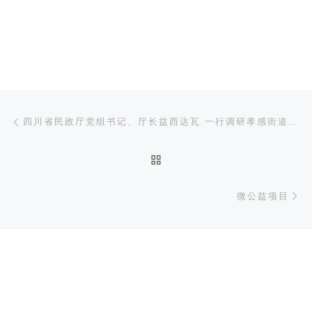
文章导航
上一篇
四川省民政厅党组书记、厅长益西达瓦 一行调研孝感街道社会工作服务站
返回文章列表
下
微公益项目