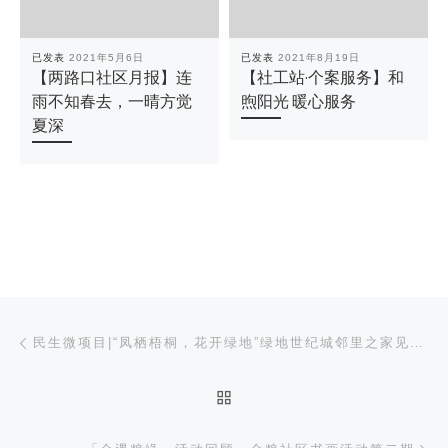
已发表
2021年5月6日
已发表
2021年8月19日
【两路口社区月报】连
【社工站·个案服务】和
雨不知春去，一晴方觉
煦阳光 暖心服务
夏深
文章导航
上一篇
民生微项目|“凤栖梧桐，花开绿地”绿地世纪城邻里之家见面会暨院落健心小屋挂牌仪式顺利开展
返回文章列表
下