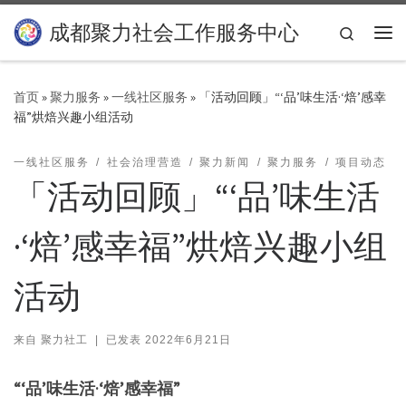
Skip to content
成都聚力社会工作服务中心
Search
主
首页
»
聚力服务
»
一线社区服务
»
「活动回顾」“‘品’味生活·‘焙’感幸
福”烘焙兴趣小组活动
一线社区服务
社会治理营造
聚力新闻
聚力服务
项目动态
「活动回顾」“‘品’味生活
·‘焙’感幸福”烘焙兴趣小组
活动
来自
聚力社工
|
已发表
2022年6月21日
“‘品’味生活·‘焙’感幸福”