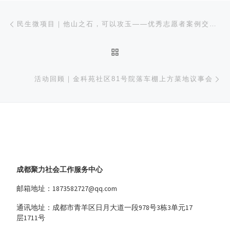
文章导航
上一篇
民生微项目｜他山之石，可以攻玉——优秀志愿者案例交流会如期而至
返回文章列表
下
活动回顾｜金科苑社区81号院落车棚上方菜地议事会
成都聚力社会工作服务中心
邮箱地址：1873582727@qq.com
通讯地址：成都市青羊区日月大道一段978号3栋3单元17
层1711号