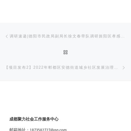
文章导航
上一篇
调研速递|德阳市民政局副局长徐文春带队调研旌阳区孝感街道社工站
返回文章列表
下
【项目发布2】2022年郫都区安德街道城乡社区发展治理专项保障资金项目征集公告第二弹
成都聚力社会工作服务中心
邮箱地址：1873582727@qq.com