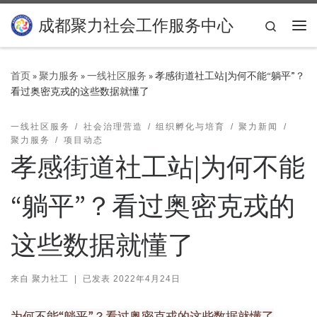
Skip to content
成都聚力社会工作服务中心
Search
主
首页
»
聚力服务
»
一线社区服务
»
孝感街道社工站|为何不能“躺平”？
看过奥密克戎的这些数据就懂了
一线社区服务
社会治理营造
组织孵化与培育
聚力新闻
聚力服务
项目动态
孝感街道社工站|为何不能
“躺平”？看过奥密克戎的
这些数据就懂了
来自
聚力社工
|
已发表
2022年4月24日
为何不能“躺平”？看过奥密克戎的这些数据就懂了