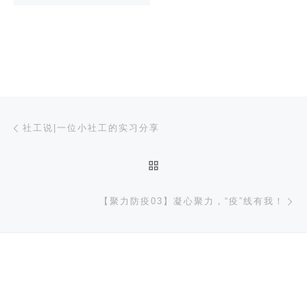
文章导航
上一篇
社工说|一位小社工的实习分享
返回文章列表
下
【聚力防疫03】凝心聚力，“疫”线有我！