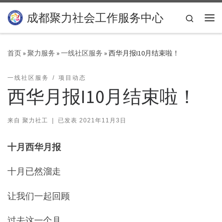
Skip to content
成都聚力社会工作服务中心
Search
主
首页
»
聚力服务
»
一线社区服务
»
西华月报I10月结束啦！
一线社区服务
项目动态
西华月报I10月结束啦！
来自
聚力社工
|
已发表
2021年11月3日
十
月
西华月报
十月已然溜走
让我们一起回顾
过去这一个月