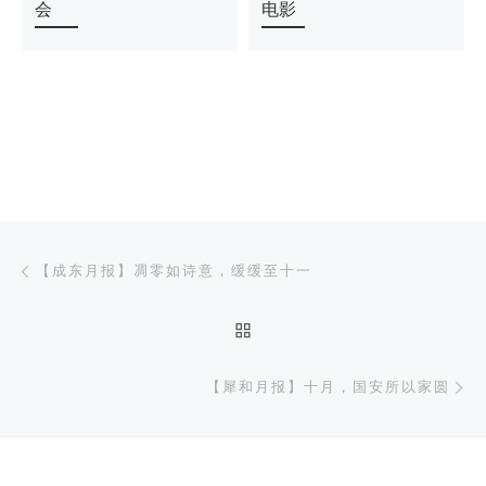
会
电影
文章导航
上一篇
【成东月报】凋零如诗意，缓缓至十一
返回文章列表
下
【犀和月报】十月，国安所以家圆