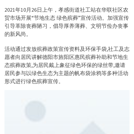
2021年10月26日上午，孝感街道社工站在华联社区农
贸市场开展“节地生态 绿色殡葬”宣传活动。加强宣传
引导革除丧葬陋习，倡导厚养薄葬、文明节俭办丧事
的新风尚。
活动通过发放殡葬政策宣传资料及环保手袋,社工及志
愿者向居民讲解德阳市旌阳区惠民殡葬补助和节地生
态殡葬政策,为居民戴上象征绿色环保的绿丝带,邀请
居民参与以绿色生态为主题的帆布袋涂鸦等多种活动
形式进行绿色殡葬宣传。