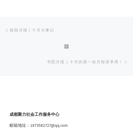
文章导航
上一篇
旌阳月报丨十月大事记
返回文章列表
下
书院月报 | 十月的第一份月报请享用！
成都聚力社会工作服务中心
邮箱地址：1873582727@qq.com