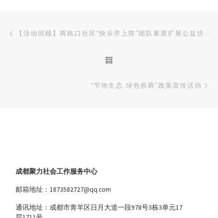
文章导航
上一篇
【活动回顾】两路口社区“快乐齐上阵”团队素质扩展公益坊活动
返回文章列表
下
“节地生态 绿色殡葬”政策宣传活动
成都聚力社会工作服务中心
邮箱地址：1873582727@qq.com
通讯地址：成都市青羊区日月大道一段978号3栋3单元17
层1711号