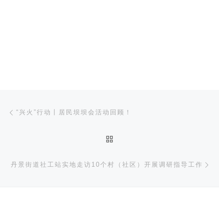
文章导航
上一篇
“兴火”行动丨居民坝坝会活动回顾！
返回文章列表
下
丹景街道社工站实地走访10个村（社区）开展调研指导工作