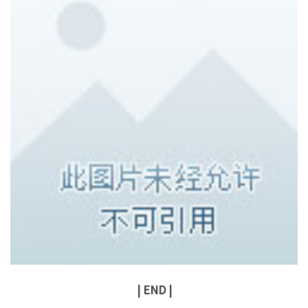
| END |