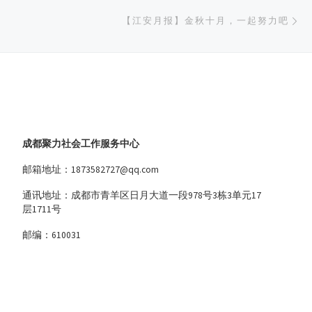
下
【江安月报】金秋十月，一起努力吧
成都聚力社会工作服务中心
邮箱地址：1873582727@qq.com
通讯地址：成都市青羊区日月大道一段978号3栋3单元17
层1711号
邮编：610031