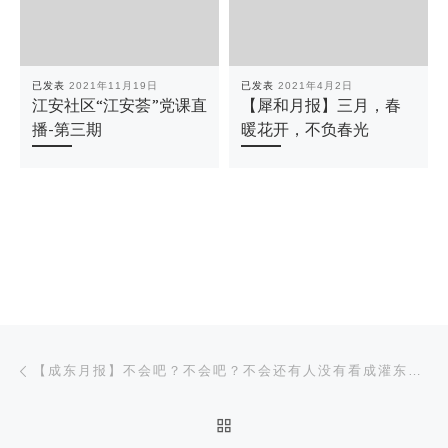
已发表
2021年11月19日
已发表
2021年4月2日
江安社区“江安荟”党课直
【犀和月报】三月，春
播-第三期
暖花开，不负春光
文章导航
上一篇
【成东月报】不会吧？不会吧？不会还有人没有看成灌东九月回顾吧~
返回文章列表