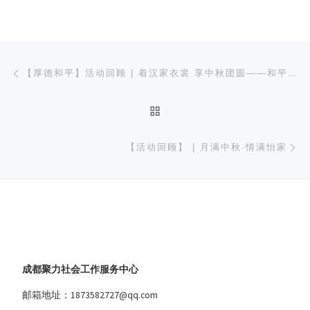
文章导航
上一篇
【厚德和平】活动回顾 | 着汉家衣裳 享中秋团圆——和平社区中秋主题亲子国风派对活动圆满落幕！
返回文章列表
下
【活动回顾】 | 月满中秋·情满怡家
成都聚力社会工作服务中心
邮箱地址：1873582727@qq.com