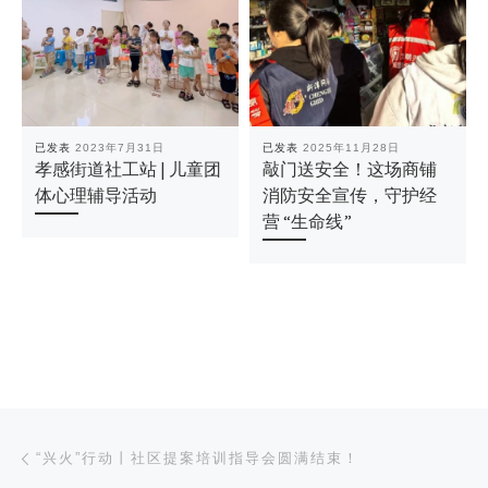
已发表
2023年7月31日
已发表
2025年11月28日
孝感街道社工站 | 儿童团
敲门送安全！这场商铺
体心理辅导活动
消防安全宣传，守护经
营 “生命线”
文章导航
上一篇
“兴火”行动丨社区提案培训指导会圆满结束！