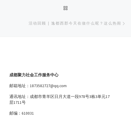
返回文章列表
下
活动回顾 | 逸都西郡今天在做什么呢？这么热闹
成都聚力社会工作服务中心
邮箱地址：1873582727@qq.com
通讯地址：成都市青羊区日月大道一段978号3栋3单元17
层1711号
邮编：610031