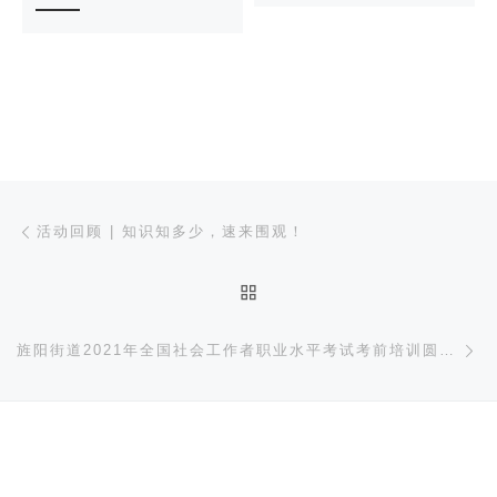
文章导航
上一篇
活动回顾 | 知识知多少，速来围观！
返回文章列表
下
旌阳街道2021年全国社会工作者职业水平考试考前培训圆满举办