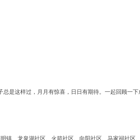
子总是这样过，月月有惊喜，日日有期待。一起回顾一下
高明镇、龙泉湖社区、火箭社区、向阳社区、马家祠社区