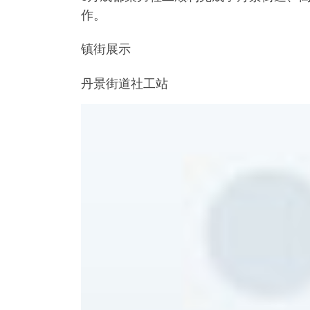
作。
镇街展示
丹景街道社工站