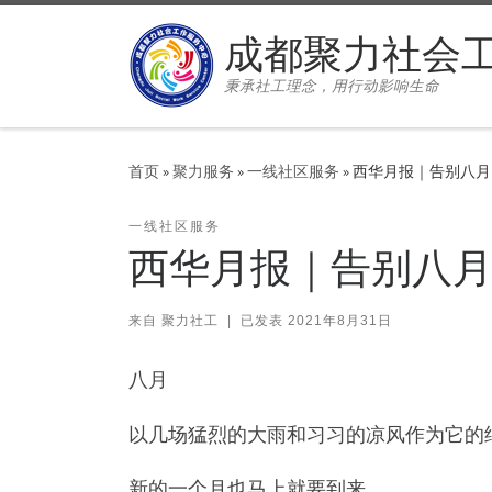
Skip to content
成都聚力社会
秉承社工理念，用行动影响生命
首页
»
聚力服务
»
一线社区服务
»
西华月报｜告别八月
一线社区服务
西华月报｜告别八
来自
聚力社工
|
已发表
2021年8月31日
八月
以几场猛烈的大雨和习习的凉风作为它的
新的一个月也马上就要到来