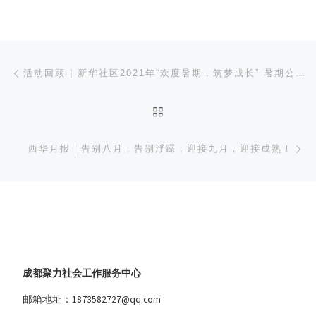
文章导航
上一篇
活动回顾 | 新华社区2021年“欢度暑期，筑梦成长” 暑期公益课堂汇报演出顺利开展
返回文章列表
下
西华月报｜告别八月，告别浮躁；迎接九月，迎接成熟！
成都聚力社会工作服务中心
邮箱地址：1873582727@qq.com