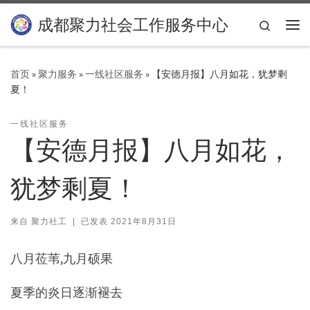
Skip to content
成都聚力社会工作服务中心
Search
主
首页
»
聚力服务
»
一线社区服务
»
【安德月报】八月如花，犹梦剩
夏！
一线社区服务
【安德月报】八月如花，
犹梦剩夏！
来自
聚力社工
|
已发表
2021年8月31日
八月莅苇,九月硕果
夏季的炎日逐渐褪去