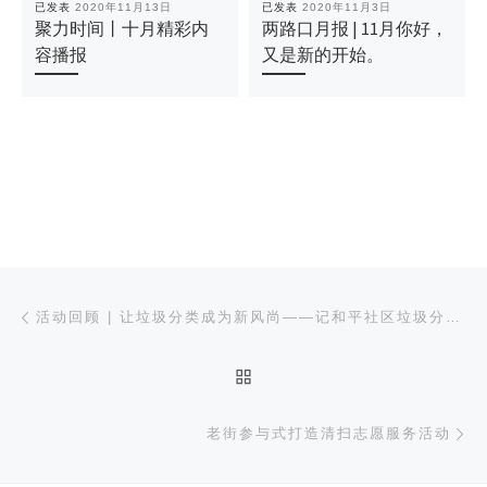
已发表
2020年11月13日
已发表
2020年11月3日
聚力时间丨十月精彩内
两路口月报 | 11月你好，
容播报
又是新的开始。
文章导航
上一篇
活动回顾 | 让垃圾分类成为新风尚——记和平社区垃圾分类主题宣传活动
返回文章列表
下
老街参与式打造清扫志愿服务活动