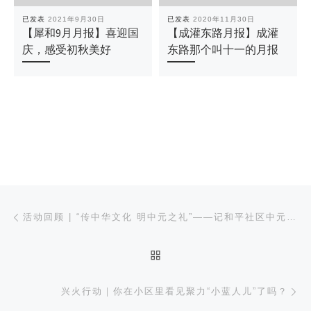
已发表
2021年9月30日
已发表
2020年11月30日
【犀和9月月报】喜迎国
【成灌东路月报】成灌
庆，感受初秋美好
东路那个叫十一的月报
文章导航
上一篇
活动回顾 | “传中华文化 明中元之礼”——记和平社区中元节文明祭祀宣传活动
返回文章列表
下
兴火行动｜你在小区里看见聚力“小蓝人儿”了吗？