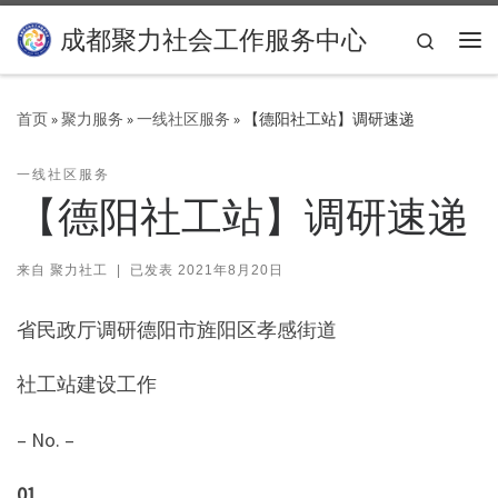
Skip to content
成都聚力社会工作服务中心
Search
主
首页
»
聚力服务
»
一线社区服务
»
【德阳社工站】调研速递
一线社区服务
【德阳社工站】调研速递
来自
聚力社工
|
已发表
2021年8月20日
省民政厅调研德阳市旌阳区孝感街道
社工站建设工作
– No. –
01