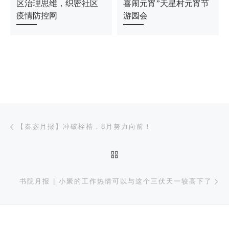
区治理思维，织密社区
喜闹元宵”天星村元宵节
疫情防控网
游园会
文章导航
上一篇
【秦宓月报】冲破桎梏，8月努力向前！
返回文章列表
下
书院月报 | 小聚的工作热情可以与这个三伏天一较高下了