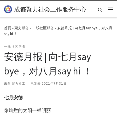
Skip to content
成都聚力社会工作服务中心
Search
主
首页
»
聚力服务
»
一线社区服务
»
安德月报 | 向七月say bye，对八月
say hi ！
一线社区服务
安德月报 | 向七月say
bye，对八月say hi ！
来自
聚力社工
|
已发表
2021年7月31日
七月安德
像灿烂的太阳一样明丽