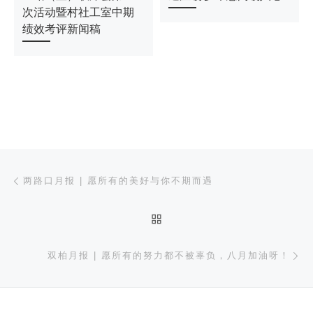
次活动暨村社工室中期
绩效考评新闻稿
文章导航
上一篇
两路口月报 | 愿所有的美好与你不期而遇
返回文章列表
下
双柏月报 | 愿所有的努力都不被辜负，八月加油呀！