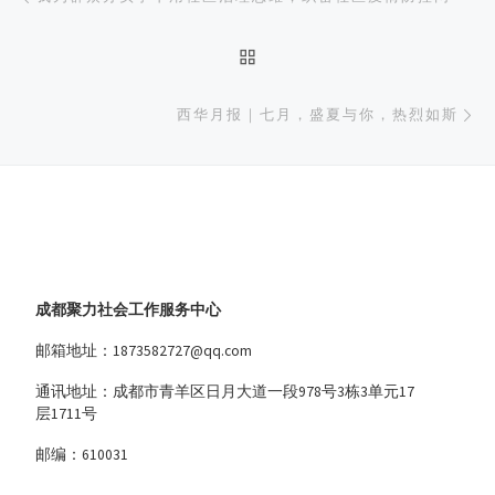
返回文章列表
下
西华月报｜七月，盛夏与你，热烈如斯
成都聚力社会工作服务中心
邮箱地址：1873582727@qq.com
通讯地址：成都市青羊区日月大道一段978号3栋3单元17
层1711号
邮编：610031