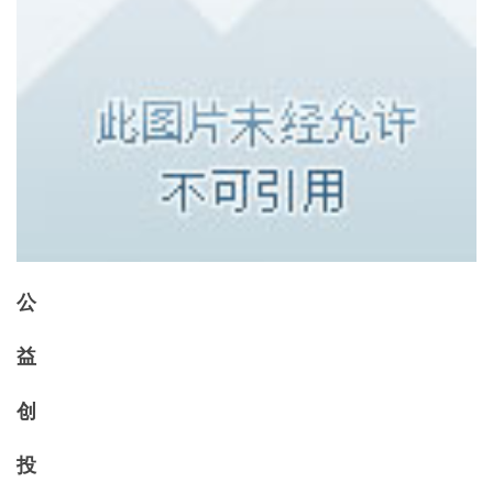
公
益
创
投