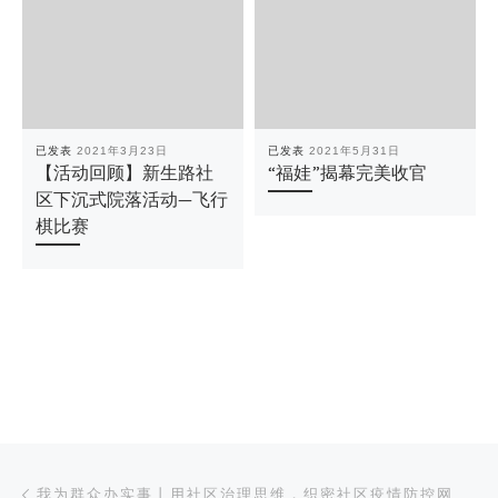
已发表
2021年3月23日
已发表
2021年5月31日
【活动回顾】新生路社
“福娃”揭幕完美收官
区下沉式院落活动—飞行
棋比赛
文章导航
上一篇
我为群众办实事丨用社区治理思维，织密社区疫情防控网