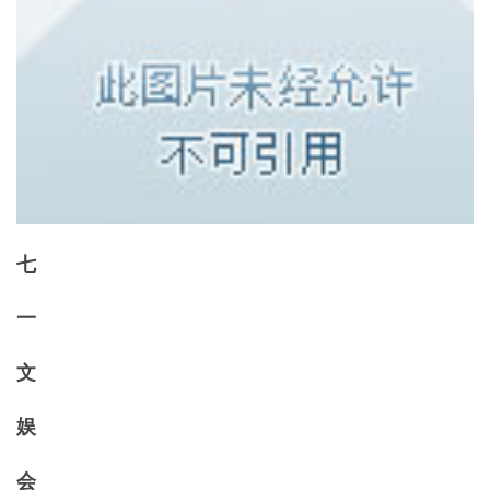
七
一
文
娱
会