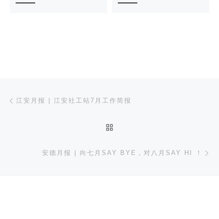
文章导航
上一篇
江安月报 | 江安社工站7月工作简报
返回文章列表
下
安德月报 | 向七月SAY BYE，对八月SAY HI ！