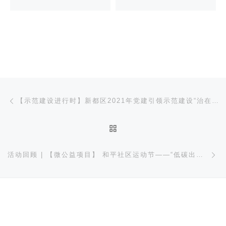
文章导航
上一篇
【示范建设进行时】新都区2021年党建引领示范建设“治在·新”计划书记培训开班了！
返回文章列表
下
活动回顾 | 【微公益项目】 和平社区运动节——“低碳出行 徒步拾荒”文明实践活动顺利开展！