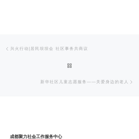
文章导航
上一篇
兴火行动|居民坝坝会 社区事务共商议
返回文章列表
下
新华社区儿童志愿服务——关爱身边的老人
成都聚力社会工作服务中心