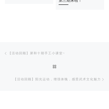
第三期来啦！
文章导航
上一篇
【活动回顾】犀和十期手工小课堂~
返回文章列表
下
【活动回顾】阳光运动，增强体魄，感受武术文化魅力