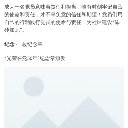
成为一名党员意味着责任和担当，唯有时刻牢记自己
的使命和责任，才不辜负党的信任和期望！党员们用
自己的行动践行党员的使命与责任，为社区建设“添
砖加瓦”。
纪念 ·
一枚纪念章
“光荣在党50年”纪念章颁发