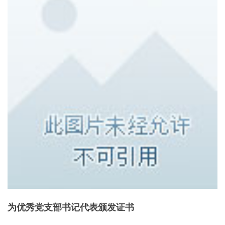
为优秀党支部书记代表颁发证书