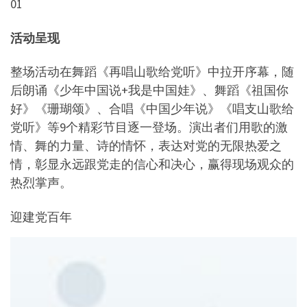
01
活动呈现
整场活动在舞蹈《再唱山歌给党听》中拉开序幕，随
后朗诵《少年中国说+我是中国娃》、舞蹈《祖国你
好》《珊瑚颂》、合唱《中国少年说》《唱支山歌给
党听》等9个精彩节目逐一登场。演出者们用歌的激
情、舞的力量、诗的情怀，表达对党的无限热爱之
情，彰显永远跟党走的信心和决心，赢得现场观众的
热烈掌声。
迎建党百年