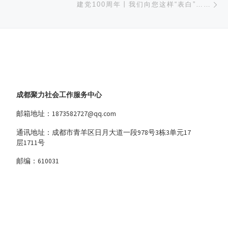
建党100周年丨我们向您这样“表白”……
成都聚力社会工作服务中心
邮箱地址：1873582727@qq.com
通讯地址：成都市青羊区日月大道一段978号3栋3单元17
层1711号
邮编：610031