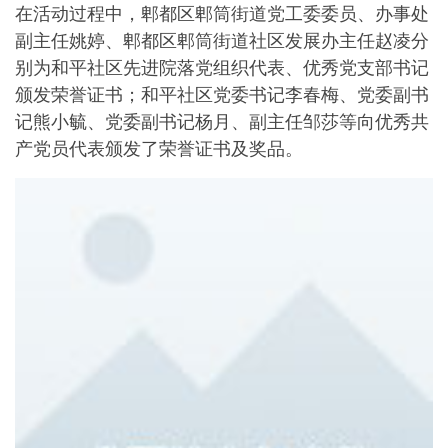
在活动过程中，郫都区郫筒街道党工委委员、办事处
副主任姚婷、郫都区郫筒街道社区发展办主任赵凌分
别为和平社区先进院落党组织代表、优秀党支部书记
颁发荣誉证书；和平社区党委书记李春梅、党委副书
记熊小毓、党委副书记杨月、副主任邹莎等向优秀共
产党员代表颁发了荣誉证书及奖品。