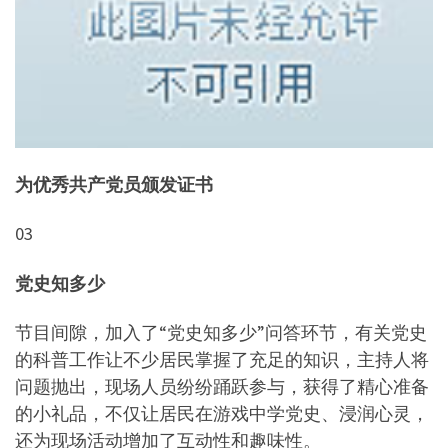
为优秀共产党员颁发证书
03
党史知多少
节目间隙，加入了“党史知多少”问答环节，有关党史
的科普工作让不少居民掌握了充足的知识，主持人将
问题抛出，现场人员纷纷踊跃参与，获得了精心准备
的小礼品，不仅让居民在游戏中学党史、浸润心灵，
还为现场活动增加了互动性和趣味性。