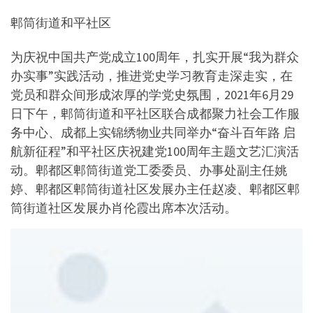
郫筒街道和平社区
为庆祝中国共产党成立100周年，扎实开展“我为群众
办实事”实践活动，推进党史学习教育走深走实，在
党员和群众间形成浓厚的学党史氛围，2021年6月29
日下午，郫筒街道和平社区联合成都聚力社会工作服
务中心、成都上实锦绣物业共同举办“奋斗百年路 启
航新征程”和平社区庆祝建党100周年主题文艺汇演活
动。郫都区郫筒街道党工委委员、办事处副主任姚
婷、郫都区郫筒街道社区发展办主任赵凌、郫都区郫
筒街道社区发展办肖伦霞出席本次活动。