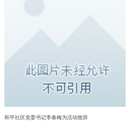
和平社区党委书记李春梅为活动致辞