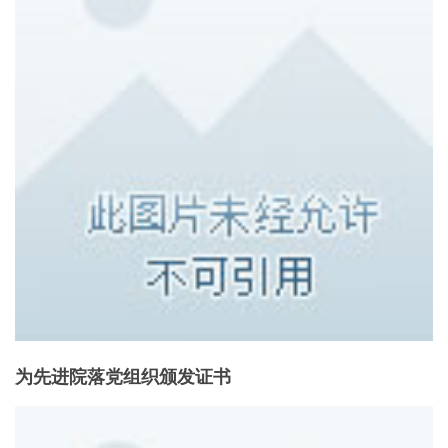
为先进院落党组织颁发证书