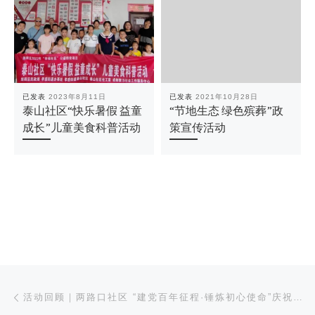
已发表
2023年8月11日
已发表
2021年10月28日
泰山社区“快乐暑假 益童
“节地生态 绿色殡葬”政
成长”儿童美食科普活动
策宣传活动
文章导航
上一篇
活动回顾｜两路口社区 “建党百年征程·锤炼初心使命”庆祝建党100周年文艺汇演活动圆满成功