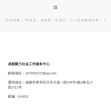
返回文章列表
下
活动回顾丨“学党史，感党恩，忆初心” 七一活动圆满结束！
成都聚力社会工作服务中心
邮箱地址：1873582727@qq.com
通讯地址：成都市青羊区日月大道一段978号3栋3单元17
层1711号
邮编：610031