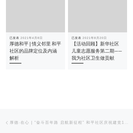
已发表
2021年4月8日
已发表
2021年8月20日
厚德和平 | 情义邻里 和平
【活动回顾】新华社区
社区的品牌定位及内涵
儿童志愿服务第二期——
解析
我为社区卫生做贡献
文章导航
上一篇
厚德·在心 | “奋斗百年路 启航新征程” 和平社区庆祝建党100周年主题系列活动