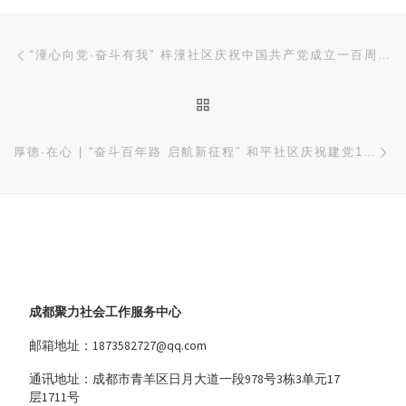
文章导航
上一篇
“潼心向党·奋斗有我” 梓潼社区庆祝中国共产党成立一百周年主题活动暨优秀党员表扬活动
返回文章列表
下
厚德·在心 | “奋斗百年路 启航新征程” 和平社区庆祝建党100周年主题系列活动
成都聚力社会工作服务中心
邮箱地址：1873582727@qq.com
通讯地址：成都市青羊区日月大道一段978号3栋3单元17
层1711号