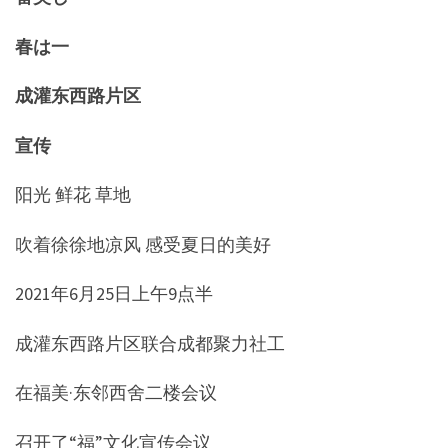
春は一
成灌东西路片区
宣传
阳光 鲜花 草地
吹着徐徐地凉风 感受夏日的美好
2021年6月25日上午9点半
成灌东西路片区联合成都聚力社工
在福美·东邻西舍二楼会议
召开了“福”文化宣传会议