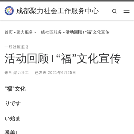
Skip to content
成都聚力社会工作服务中心
Search
主
首页
»
聚力服务
»
一线社区服务
»
活动回顾 I “福”文化宣传
一线社区服务
活动回顾 I “福”文化宣传
来自
聚力社工
|
已发表
2021年6月25日
“福”文化
りです
い始ま
番美し