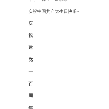
庆祝中国共产党生日快乐~
庆
祝
建
党
一
百
周
年