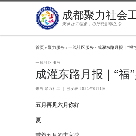
Skip to content
成都聚力社会
秉承社工理念，用行动影响生命
首页
»
聚力服务
»
一线社区服务
»
成灌东路月报｜“福
一线社区服务
成灌东路月报｜“福
来自
聚力社工
|
已发表
2021年6月1日
五月再见六月你好
夏
带着五月的未完成