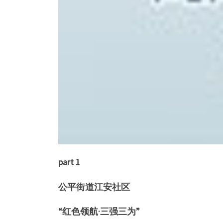
part 1
公平街道江安社区
“红色领航·三强三为”