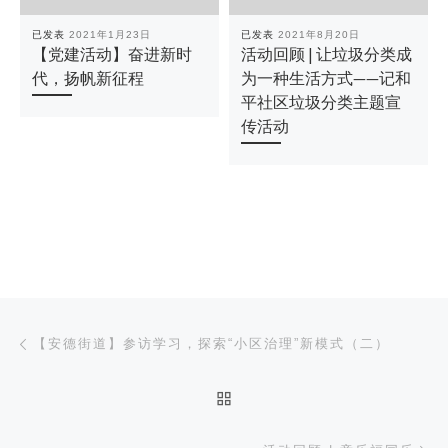
已发表
2021年1月23日
已发表
2021年8月20日
【党建活动】奋进新时
活动回顾 | 让垃圾分类成
代，扬帆新征程
为一种生活方式——记和
平社区垃圾分类主题宣
传活动
文章导航
上一篇
【安德街道】参访学习，探索“小区治理”新模式（二）
返回文章列表
下