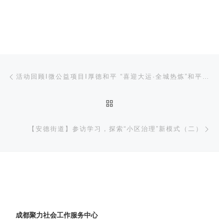
文章导航
上一篇
活动回顾I微公益项目I厚德和平 “喜迎大运·全城热炼”和平社区运动节
返回文章列表
下
【安德街道】参访学习，探索“小区治理”新模式（二）
成都聚力社会工作服务中心