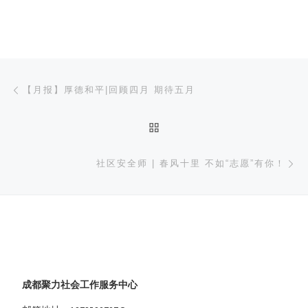
文章导航
上一篇
【月报】厚德和平|回顾四月 期待五月
返回文章列表
下
社区安全师 | 春风十里 不如“志愿”有你！
成都聚力社会工作服务中心