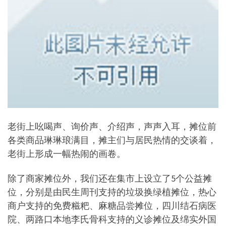
老街上吆喝声、询价声、介绍声，声声入耳，摊位前
各类商品琳琳琅满目，摊主们与居民热情的交谈着，
老街上形成一幅热闹的画卷。
除了商家摊位外，我们还在集市上设立了5个公益摊
位，分别是由民生周刊支持的垃圾换绿植摊位，热心
商户支持的免费糍粑、麻糖品尝摊位，四川结石病医
院、两路口本地李氏骨科支持的义诊摊位及绵实外国