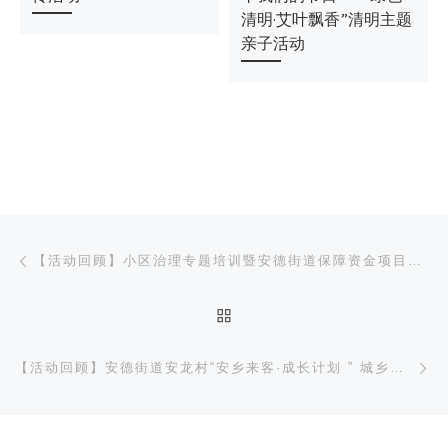
清明·艾叶飘香”清明主题
亲子活动
文章导航
上一篇
【活动回顾】小区治理专题培训暨安德街道保障资金项目对接会
返回文章列表
下
【活动回顾】安德街道安龙村“安乡来客·成长计划 ” 城乡融合品牌活动