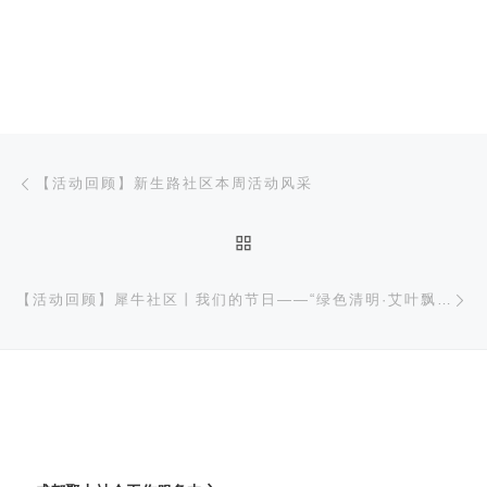
文章导航
上一篇
【活动回顾】新生路社区本周活动风采
返回文章列表
下
【活动回顾】犀牛社区丨我们的节日——“绿色清明·艾叶飘香”清明主题亲子活动