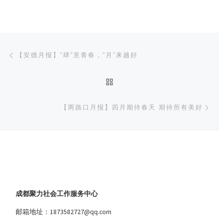
文章导航
上一篇
【安德月报】“肆”意青春，“月”来越好
返回文章列表
下
【两路口月报】四月期待春天 期待所有美好
成都聚力社会工作服务中心
邮箱地址：1873582727@qq.com