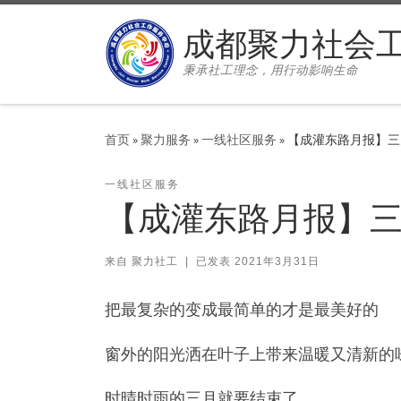
Skip to content
成都聚力社会
秉承社工理念，用行动影响生命
首页
»
聚力服务
»
一线社区服务
»
【成灌东路月报】三
一线社区服务
【成灌东路月报】
来自
聚力社工
|
已发表
2021年3月31日
把最复杂的变成最简单的才是最美好的
窗外的阳光洒在叶子上带来温暖又清新的
时晴时雨的三月就要结束了